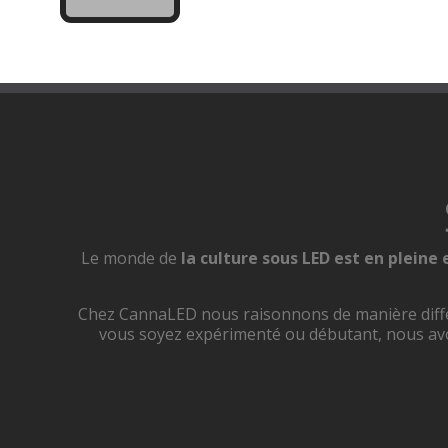
Le monde de
la culture sous LED est en pleine
Chez CannaLED nous raisonnons de manière diff
vous soyez expérimenté ou débutant, nous av