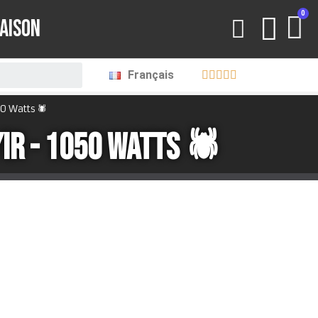
RAISON
Français





 Watts 🕷️
IR - 1050 Watts 🕷️
 au niveau international pour ces éclairages de
 bonheur de milliers de cultivateurs dans le monde.
 pro CannaLED veut une nouvelle fois montrer son
s d’éclairages horticoles. Avec son format barres il