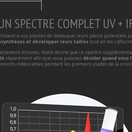
UN SPECTRE COMPLET UV + I
taient à vos plantes de débloquer leurs pleins potentiels 
synthèses et développer leurs tailles
tout en les rafferm
rectement incluses, étant donné que ce spectre supplémentair
lé
séparément afin que vous puissiez
décider quand vous l’
irements indésirables pendant les premiers stades de la crois