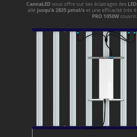
CannaLED
vous offre sur ses éclairages des
LED
allé
jusqu’à 2835 µmol/s
et une efficacité très 
PRO 1050W
couvrir