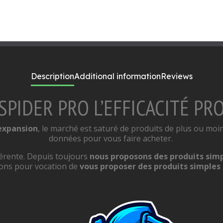
Description
Additional information
Reviews
SPIDER PRO L’EFFICACITÉ PR
 expansion
, le marché est saturé de produits de plus ou moi
données pour vous faire acheter.
érente. Depuis toujours
nous proposons des produits simp
ons pour vocation de
vous proposer des produits simples 