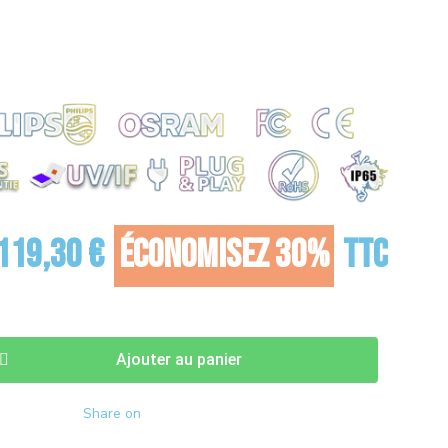
t es types de chambre de culture connu et il vous
 rendement à faire trembler Peter Parker !
0cm x 180cm |
Superficie max :
150cm x 250cm |
 :
113,5cm x 166,3cm |
Consommation :
1050W
 119,30 €
Économisez 30%
TTC
Ajouter au panier
Share on