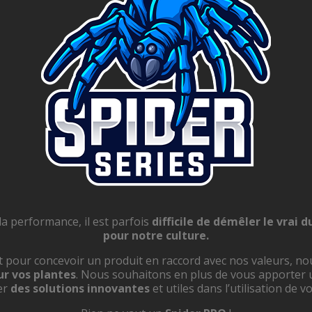
a performance, il est parfois
difficile de démêler le vrai d
pour notre culture.
pour concevoir un produit en raccord avec nos valeurs, no
r vos plantes
. Nous souhaitons en plus de vous apporter
er
des solutions innovantes
et utiles dans l’utilisation de v