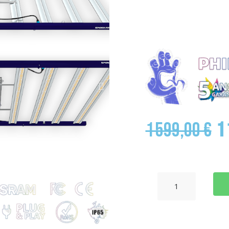
s’adaptera dans tou
offrira un
Superficie min :
12
Taille du produit
1 599,00 €
1