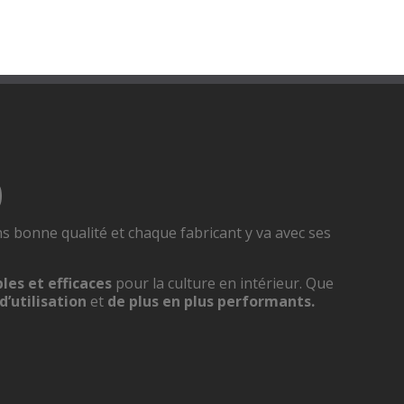
O
ns bonne qualité et chaque fabricant y va avec ses
les et efficaces
pour la culture en intérieur. Que
d’utilisation
et
de plus en plus performants.