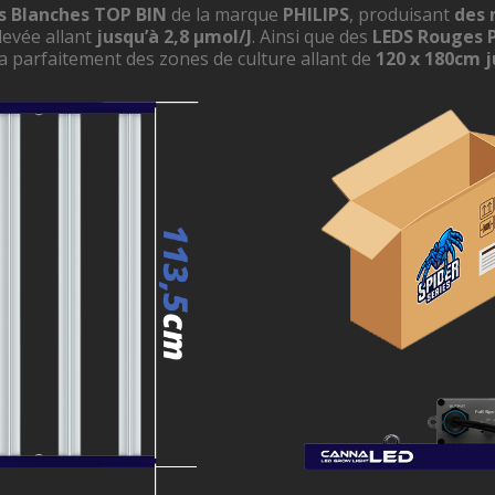
s Blanches TOP BIN
de la marque
PHILIPS
, produisant
des 
élevée allant
jusqu’à 2,8 µmol/J
. Ainsi que des
LEDS Rouges 
a parfaitement des zones de culture allant de
120 x
180
cm j