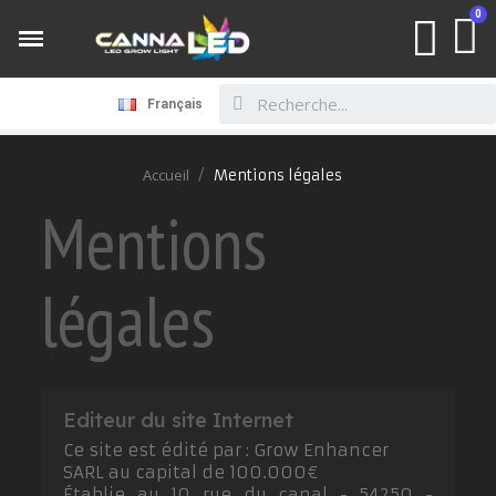
Français
Accueil
Mentions légales
Mentions
légales
Editeur du site Internet
Ce site est édité par : Grow Enhancer
SARL au capital de 100.000€
Établie au 10 rue du canal - 54250 -