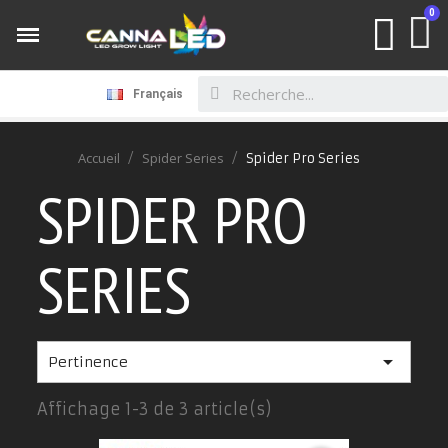
Français
Accueil
Spider Series
Spider Pro Series
SPIDER PRO
SERIES

Pertinence
Affichage 1-3 de 3 article(s)