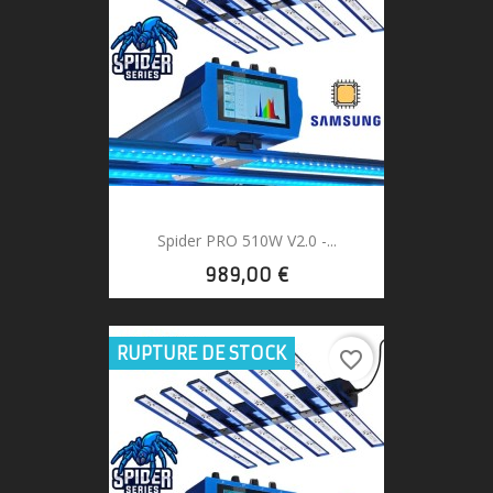
Spider PRO 510W V2.0 -...
989,00 €
RUPTURE DE STOCK
favorite_border