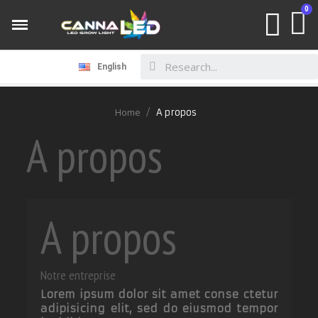
English
Home
A propos
A propos
A propos
Notre entreprise
Lorem ipsum dolor sit amet conse ctetur
adipisicing elit, sed do eiusmod tempor