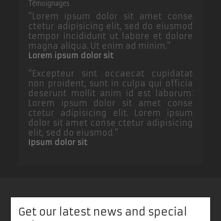
Témoignages
“
Lorem ipsum dolor sit amet conse
ctetur adipisicing elit, sed do eiusmod
tempor incididunt ut labore et dolore
magna aliqua. Ut enim ad minim.
”
Lorem ipsum dolor sit
“
Excepteur sint occaecat cupidatat
non proident, sunt in culpa qui officia
deserunt mollit anim id est laborum.
Lorem ipsum dolor sit amet conse
ctetur adipisicing elit. Lorem ipsum
dolor sit amet conse ctetur adipisicing
elit, sed do eiusmod.
”
Ipsum dolor sit
Get our latest news and special